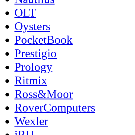
OLT
Oysters
PocketBook
Prestigio
Prology
Ritmix
Ross&Moor
RoverComputers
Wexler
iRU