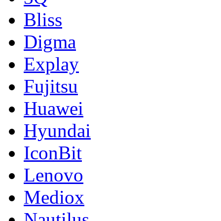
Bliss
Digma
Explay
Fujitsu
Huawei
Hyundai
IconBit
Lenovo
Mediox
Nautilus