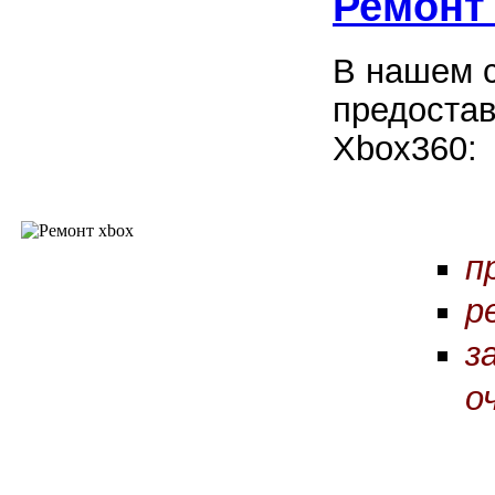
Ремонт
В нашем 
предостав
Xbox360:
п
р
з
о