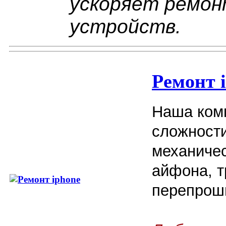
ускоряет ремон
устройств.
Ремонт 
Наша ком
сложност
механичес
айфона, т
перепроши