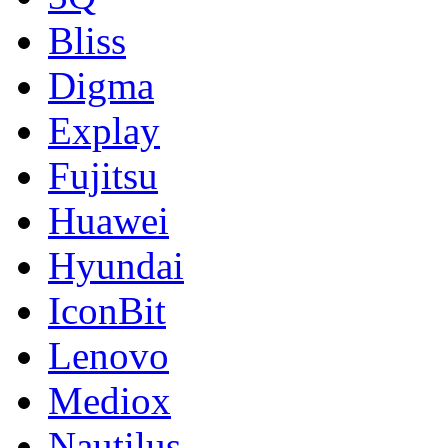
Bliss
Digma
Explay
Fujitsu
Huawei
Hyundai
IconBit
Lenovo
Mediox
Nautilus