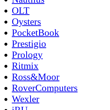
OLT
Oysters
PocketBook
Prestigio
Prology
Ritmix
Ross&Moor
RoverComputers
Wexler
iRU