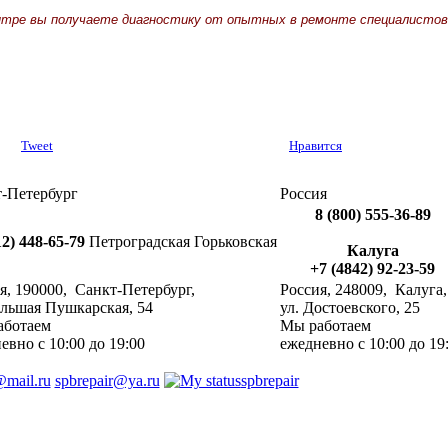
нтре вы получаете диагностику от опытных в ремонте специалистов
Tweet
Нравится
-Петербург
Россия
8 (800) 555-36-89
12) 448-65-79
Петроградская
Горьковская
Калуга
+7 (4842) 92-23-59
я
,
190000
, ‎
Санкт-Петербург
,
Россия
,
248009
, ‎
Калуга
,
ольшая Пушкарская, 54
ул. Достоевского, 25
аботаем
Мы работаем
невно
с 10:00 до 19:00
ежедневно
с 10:00 до 19
@mail.ru
spbrepair@ya.ru
spbrepair