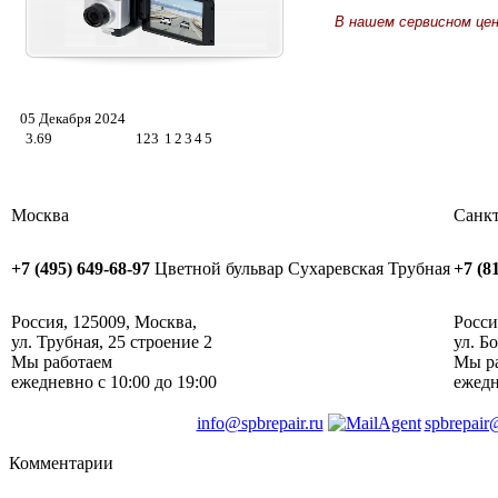
В нашем сервисном це
05 Декабря 2024
3.69
123
1
2
3
4
5
Москва
Санкт
+7 (495) 649-68-97
Цветной бульвар
Сухаревская
Трубная
+7 (8
Россия
,
125009
,
Москва
, ‎
Росси
ул. Трубная, 25 строение 2
ул. Б
Мы работаем
Мы р
ежедневно
с 10:00 до 19:00
ежед
info@spbrepair.ru
spbrepair
Комментарии