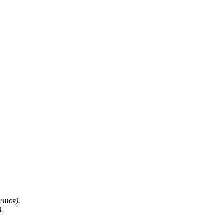
ется).
.