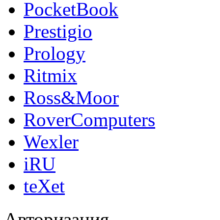
PocketBook
Prestigio
Prology
Ritmix
Ross&Moor
RoverComputers
Wexler
iRU
teXet
Авторизация